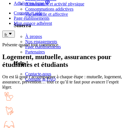
Trouve ta résidence près de ton école, partout en France ! 20
Adhérer en ligne
Alimentation et activité physique
000 logements dans plus de 160 résidences étudiantes
Consommations addictives
Trouver un logement
Contacts et aide
Vie sexuelle et affective
Page établissements
Mon espace adhérent
Smerra
fr
À propos
Nos engagements
Présente quand tout commence
Page établissements
Partenaires
Logement, mutuelle, assurances pour
Help !
étudiantes et étudiants
Contacte-nous
On est là pour t’accompagner à chaque étape : mutuelle, logement,
Consulte la FAQ
assurance, prévention… tout ce qu’il te faut pour avancer l’esprit
léger.