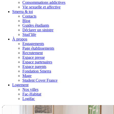
Consommations addictives
Vie sexuelle et affective
Smerra & toi
Contacts
Blog
Guides étudiants
Déclarer un sinistre
Stud’life
À propos
Engagements
Page établissements
Recrutement
Espace presse
Espace partenaires
Espace parents
Fondation Smerra
Mage
Student Cover France
Logement
Nos villes
Fac-Habitat
Logifac