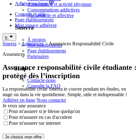
Trouve ta résidence près de ton école, partout en France ! 20
Adhérer en ligne
Alimentation et activité physique
000 logements dans plus de 160 résidences étudiantes
Consommations addictives
Trouver un logement
Contacts et aide
Vie sexuelle et affective
Page établissements
Mon espace adhérent
Smerra
fr
À propos
Smerra
>
Assurances
>
Assurances Responsabilité Civile
Nos engagements
Page établissements
Assurances
Partenaires
Assurance responsabilité civile étudiante :
Help !
protégé dès l’inscription
Contacte-nous
Consulte la FAQ
La responsabilité civile Smerra te couvre pendant tes études, en
stage ou dans la vie quotidienne. Simple, utile et indispensable !
Adhérer en ligne
Nous contacter
Je veux une assurance
Pour m'assurer si je blesse quelqu'un
Pour m'assurer en cas d'accident
Pour m'assurer sur internet
Je choisis mon offre