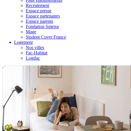
Page établissements
Recrutement
Espace presse
Espace partenaires
Espace parents
Fondation Smerra
Mage
Student Cover France
Logement
Nos villes
Fac-Habitat
Logifac